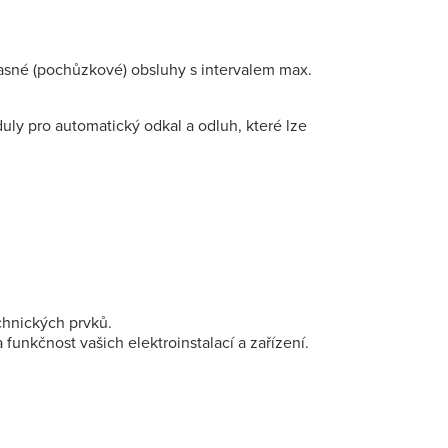
asné (pochůzkové) obsluhy s intervalem max.
y pro automatický odkal a odluh, které lze
chnických prvků.
funkčnost vašich elektroinstalací a zařízení.