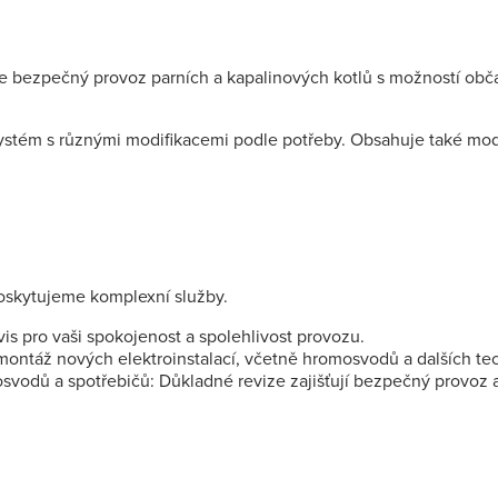
 bezpečný provoz parních a kapalinových kotlů s možností obč
stém s různými modifikacemi podle potřeby. Obsahuje také modul
oskytujeme komplexní služby.
vis pro vaši spokojenost a spolehlivost provozu.
montáž nových elektroinstalací, včetně hromosvodů a dalších te
svodů a spotřebičů: Důkladné revize zajišťují bezpečný provoz a 