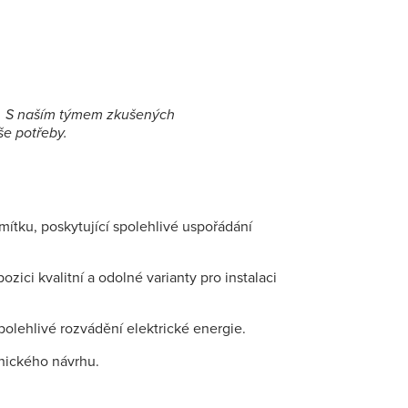
by. S naším týmem zkušených
še potřeby.
ítku, poskytující spolehlivé uspořádání
zici kvalitní a odolné varianty pro instalaci
olehlivé rozvádění elektrické energie.
nického návrhu.