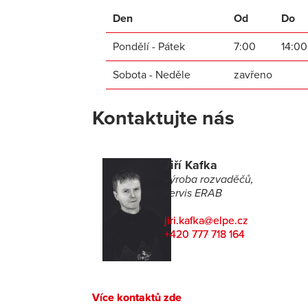
Den
Od
Do
Pondělí - Pátek
7:00
14:00
Sobota - Neděle
zavřeno
Kontaktujte nás
Jiří Kafka
výroba rozvaděčů,
servis ERAB
jiri.kafka@elpe.cz
+420 777 718 164
Více kontaktů zde