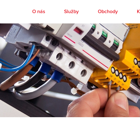
O nás
Služby
Obchody
K