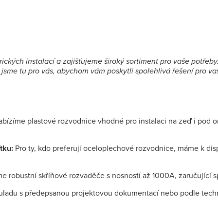
ických instalací a zajišťujeme široký sortiment pro vaše potře
 jsme tu pro vás, abychom vám poskytli spolehlivá řešení pro va
bízíme plastové rozvodnice vhodné pro instalaci na zeď i pod om
tku:
Pro ty, kdo preferují oceloplechové rozvodnice, máme k dispo
 robustní skříňové rozvaděče s nosností až 1000A, zaručující sp
uladu s předepsanou projektovou dokumentací nebo podle tech