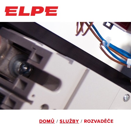
DOMŮ
SLUŽBY
ROZVADĚČE