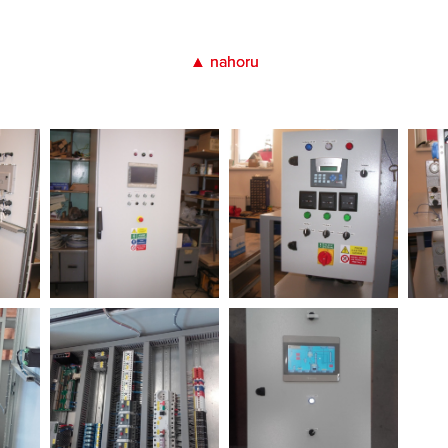
▲ nahoru